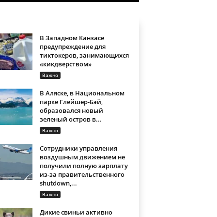
В Западном Канзасе
предупреждение для
тиктокеров, занимающихся
«кикдверством»
Важно
В Аляске, в Национальном
парке Глейшер-Бэй,
образовался новый
зеленый остров в...
Важно
Сотрудники управления
воздушным движением не
получили полную зарплату
из-за правительственного
shutdown,...
Важно
Дикие свиньи активно