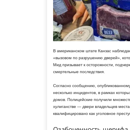
В американском штате Канзас наблюдае
«вызовом по разрушению дверей», кото
Мид призывает к осторожности, подчерк
смертельные последствия.
Согласно сообщению, опубликованном
несколько инцидентов, в рамках котор
домов. Полицейские получили множеств
хулиганстве — двери владельцев места
квалифицировано как уголовное престу
Озабоченность шерифа