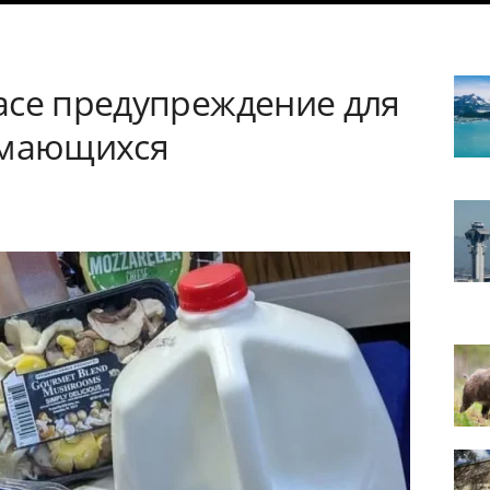
асе предупреждение для
имающихся