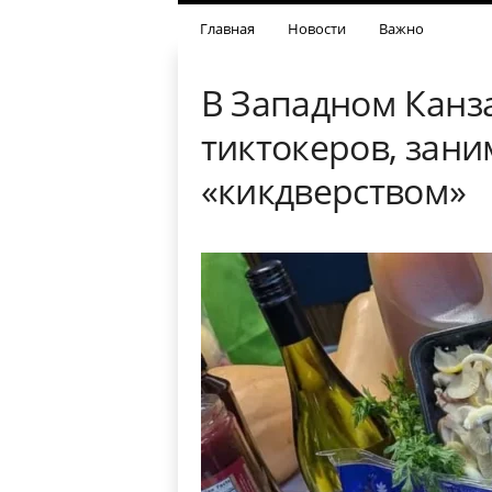
Главная
Новости
Важно
В Западном Канз
тиктокеров, зан
«кикдверством»